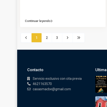
Continuar leyendo
1
2
3
Contacto
Ultima
Servicio exclusivo con cita previa
4621163570
casasmacbe@gmail.com