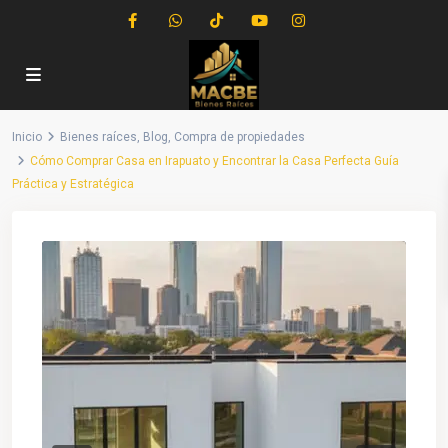
Inicio
Bienes raíces
,
Blog
,
Compra de propiedades
Cómo Comprar Casa en Irapuato y Encontrar la Casa Perfecta Guía
Práctica y Estratégica